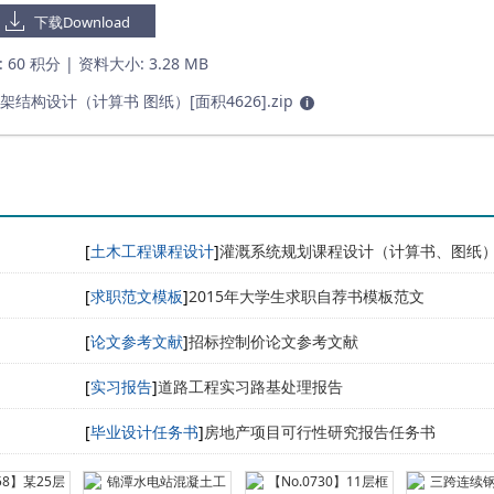
下载Download
:
60 积分
| 资料大小:
3.28 MB
结构设计（计算书 图纸）[面积4626].zip
i
[
土木工程课程设计
]
灌溉系统规划课程设计（计算书、图纸
[
求职范文模板
]
2015年大学生求职自荐书模板范文
[
论文参考文献
]
招标控制价论文参考文献
[
实习报告
]
道路工程实习路基处理报告
[
毕业设计任务书
]
房地产项目可行性研究报告任务书