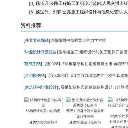
[4] 魏道升.公路工程施工组织设计范例.人民交通出版社
[5] 魏道升、刘蓉.公路施工组织设计与信息化管理.
资料推荐
[
外文文献翻译
]
道路路面中加固黄土的力学性能
[
毕业设计开题报告
]
住宅楼施工 组织设计与施工预算开题报
[
建筑图纸
]
【建.028】6层框架结构住宅楼建筑图纸-面积396
[
住宅楼图纸
]
【No.0633】某3层剪力墙结构住宅楼全套建
纸-建筑面积1969
[
建筑结构毕业设计
]
5层框架结构宾馆建筑结构设计（计算
纸）[面积3600]
结构设计地震力的确定
预应力混凝土简支箱梁桥
《结构设计
设计任务书
计设计任务
分类:
外文文献翻译
分类:
毕业设计任务书
分类:
毕业