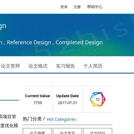
帮助中心
登录
注册
gn
n , Reference Design , Completed Design
论文答辩
论文格式
实习报告
个人简历
Current Value
Update Date
72
7739
2017-07-21
高项目管
热门分类 /
Hot Categories
进度优化模
论文摘要
论文前言
论文结论