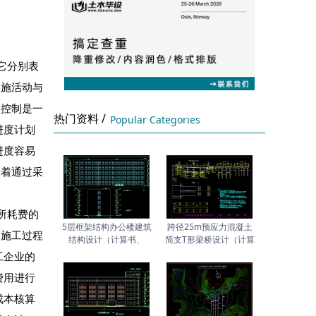
它分别表
实施活动与
期控制是一
热门资料 /
Popular Categories
进度计划
进度容易
味着通过采
所耗费的
5层框架结构办公楼建筑
跨径25m预应力混凝土
是施工过程
结构设计（计算书、
简支T形梁桥设计（计算
工企业的
费用进行
成本核算