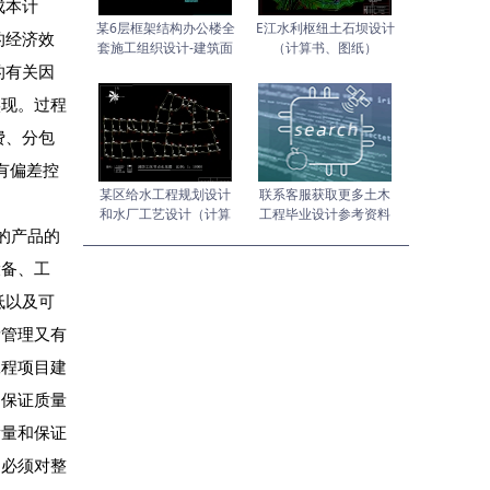
成本计
某6层框架结构办公楼全
E江水利枢纽土石坝设计
的经济效
套施工组织设计-建筑面
（计算书、图纸）
积5615
的有关因
实现。过程
费、分包
有偏差控
某区给水工程规划设计
联系客服获取更多土木
和水厂工艺设计（计算
工程毕业设计参考资料
的产品的
设备、工
低以及可
量管理又有
工程项目建
为保证质量
衡量和保证
，必须对整