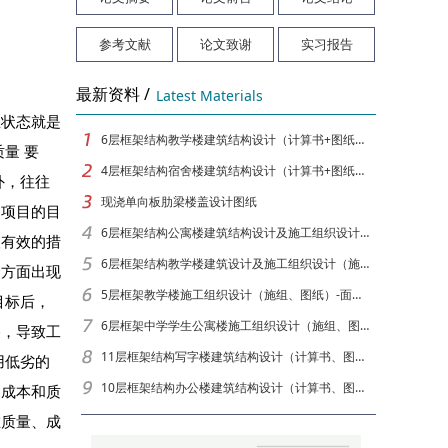
参考文献
论文致谢
实习报告
最新资料 /
Latest Materials
状态就是
6层框架结构教学楼建筑结构设计（计算书+图纸）[面积6049]
量 要
4层框架结构宿舍楼建筑结构设计（计算书+图纸）[面积3878]
外，往往
现浇单向板肋梁楼盖设计图纸
的项目的目
6层框架结构公寓楼建筑结构设计及施工组织设计（计算书、图纸）[面积6650]
取有效的措
6层框架结构教学楼建筑设计及施工组织设计（施组、图纸）-面积5564
个方面出现
5层框架教学楼施工组织设计（施组、图纸）-面积4291
目标后，
6层框架中学学生公寓楼施工组织设计（施组、图纸）-面积5090
格，导致工
11层框架结构写字楼建筑结构设计（计算书、图纸）[面积9874]
用低劣的
10层框架结构办公楼建筑结构设计（计算书、图纸）[面积12880]
加成本和质
在质量、成