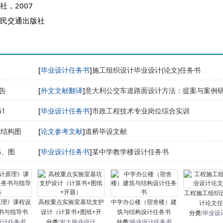
，2007
人民交通出版社
[
毕业设计任务书
]
施工组织设计毕业设计(论文)任务书
告
[
外文文献翻译
]
意大利公交车道路面设计方法：提案与案例
1
[
毕业设计任务书
]
市政工程技术专业岗位综合实训
筑结构图
[
论文参考文献
]
道桥毕设文献
书、图
[
毕业设计任务书
]
某中学教学楼设计任务书
工程施工组织
原理》课程设
高校重点实验室基坑支护
中学办公楼（宿舍楼）建
计论文任
书与指导书
设计（计算书+图纸+开
筑与结构设计任务书
分类:
毕业设
设计任务书
分类:
岩土毕业设计
题）
分类:
毕业设计任务书