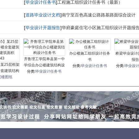
[
毕业设计任务书
]
工程施工组织设计任务书（最新）
[
道路毕业设计文档
]
南宁至百色高速公路路基路面综合设计
[
毕业设计开题报告
]
华府豪庭住宅小区施工组织设计开题报
办公楼施工组织设计任务
桥梁毕业设计(
齐鲁理工学院单县第一中
书
报告
5】某25层框架
学综合办公楼建筑结构设
分类:
毕业设计任务书
分类:
毕业设
全套建筑结构
分类:
毕业设计任务书
计任务书
积29443
宅楼图纸