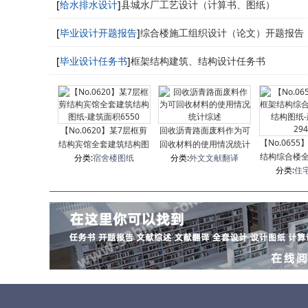
[
给水排水设计
]
县城水厂工艺设计（计算书、图纸）
[
毕业设计开题报告
]
综合楼施工组织设计（论文）开题报告
[
毕业设计任务书
]
框架结构建筑、结构设计任务书
【No.0620】某7层框剪
回收沥青路面废料作为可
【No.065
结构宾馆全套建筑结构图
回收材料的使用情况统计
结构综合楼
纸-建筑面积6550
分类:
宿舍楼图纸
分类:
外文文献翻译
综述
图纸-建筑面
分类:
住