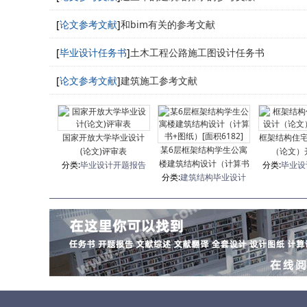
[
论文参考文献
]
和bim有关的参考文献
[
毕业设计任务书
]
土木工程公路施工图设计任务书
[
论文参考文献
]
建筑施工参考文献
国家开放大学毕业设计
框架结构住
某6层框架结构学生公寓
(论文)评审表
（论文）
楼建筑结构设计（计算书
分类:
毕业设计开题报告
分类:
毕业设
分类:
+图纸）[面积6182]
建筑结构毕业设计