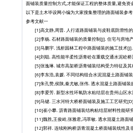
面铺装质量控制方式,才能保证工程的整体质量,避免资
以下是土木毕设网小编为大家搜集整理的路面铺装参考
参考文献一
[1]高文静,周晋. 人行道路面铺装与皮鞋底防滑性的关系探讨[J
[2]李杨. 石材路面铺装的质量控制[J]. 住宅与房地产,201
[3]马鹏宇. 浅析园林工程中路面铺装的施工技术[J]. 建材与
[4]刘聪. 高性能半柔性沥青砼在重载交通水泥砼桥梁桥
[5]张逸琳. 城市高架桥沥青铺装结构受力特征及其粘结
[6]李东浩,袁媛. 不同结构组合水泥混凝土路面铺装层间粘结性
[7]朱孔赞,侯陕,秦尤敏,张伟. 透水混凝土路面铺装的施工应用
[8]李爱芳. 新型水性环氧防水粘结层在贵州山区水泥混
[9]马键. 三水河特大桥桥面铺装及施工工艺研究[D].长
[10]崔小攀. 沥青路面铺装结构粘结层材料性能研究[D]
[11]魏胜,王俊岭,张雅君,冯萃敏. 透水混凝土路面铺装的发展现
[12]郭祥. 连续刚构桥沥青混凝土桥面铺装线性及非线