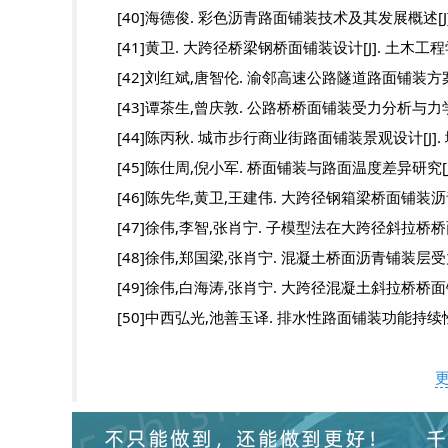
[40]海德俊. 彩色沥青路面铺装技术及其发展概述[J]. 上海公
[41]黄卫. 大跨径桥梁钢桥面铺装设计[J]. 土木工程学报,20
[42]刘红斌,唐智伦. 渝邻高速公路隧道路面铺装方案与工程实施
[43]谭茶生,曾庆敦. 公路桥桥面铺装受力分析与力学特性研究进
[44]陈丙秋. 城市步行商业街路面铺装景观设计[J]. 城市交通
[45]陈仕周,倪小军. 桥面铺装与路面温度差异研究[J]. 中国
[46]陈先华,黄卫,王建伟. 大跨径钢箱梁桥面铺装沥青混合料设
[47]徐伟,李智,张肖宁. 子模型法在大跨径斜拉桥桥面结构分
[48]徐伟,郑国梁,张肖宁. 混凝土桥面沥青铺装层受力敏感性分
[49]徐伟,白海涛,张肖宁. 大跨径混凝土斜拉桥桥面铺装力学
[50]中西弘光,池善玉译. 排水性路面铺装功能持续性的研究[J