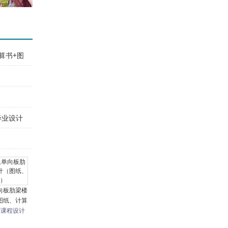
算书+图
毕业设计
向板肋梁楼
图纸、计算
程课程设计