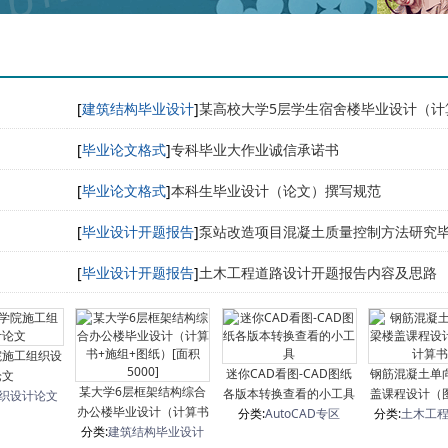
[
建筑结构毕业设计
]
某高校大学5层学生宿舍楼毕业设计（计
纸）[面积4320]
[
毕业论文格式
]
专科毕业大作业诚信承诺书
[
毕业论文格式
]
本科生毕业设计（论文）撰写规范
[
毕业设计开题报告
]
泵站改造项目混凝土质量控制方法研究
（论文）开题报告
[
毕业设计开题报告
]
土木工程道路设计开题报告内容及思路
院施工组织设
迷你CAD看图-CAD图纸
钢筋混凝土单
论文
某大学6层框架结构综合
各版本转换查看的小工具
盖课程设计（
织设计论文
办公楼毕业设计（计算书
分类:
AutoCAD专区
分类:
土木工
书）
+施组+图纸）[面积5000]
分类:
建筑结构毕业设计