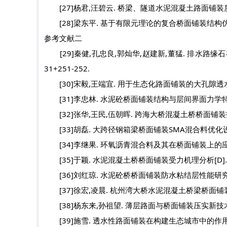
[27]杨君,汪碧云. 桥梁、隧道水泥混凝土路面铺装质量控制措施
[28]梁东平. 基于有限元理论的复合桥面铺装结构仿真研
参考文献二
[29]秦健,孔忠良,郭灿华,赵建新,董猛. 排水路缘石在透
31+251-252.
[30]宋毅,王端宜. 用于生态化路面铺装的大孔隙透水沥青混合
[31]李忠林. 水泥砼桥面铺装结构与层间界面力学特性研
[32]张华,王民,伍朝晖. 跨海大桥混凝土桥桥面铺装技术综述[J
[33]胡磊. 大跨径钢箱梁桥面铺装SMA混合料优化设计
[34]李继果. 环氧沥青混合料及其在桥面铺装上的应用研
[35]于颖. 水泥混凝土桥桥面铺装受力机理分析[D].重
[36]刘红琼. 水泥砼桥桥面铺装防水粘结层性能研究[D
[37]徐宏,凌晨. 杭州湾大桥水泥混凝土桥梁桥面铺装方案设计[
[38]杨东来,孙祖望. 薄层路面与桥面铺装压实新技术[J]. 建
[39]施雪. 透水性路面铺装在构建生态城市中的作用[J]. 新