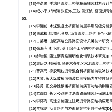
[13]牛彦峰. 季冻区混凝土桥梁桥面铺装材料设计与施工
[14]纪小平,郑南翔,张宜洛,王波,侯江波. 桥面沥青铺装温
65.
[15]李湘前. 水泥混凝土桥面铺装层早期裂缝分析及修补
[16]詹成根,郝增恒,张华. 沥青混凝土路面明色化铺装研究现状
[17]古芸琳. 山区高速公路路面设计关键技术研究[D].
[18]张海宾,李小建. 基于综合工况的桥面铺装层间工作状态研究
[19]郝增恒. 隧道沥青路面明色化铺装技术研究[J]. 中外公路
[20]游庆龙,郑南翔. 乌鲁木齐地区水泥混凝土桥面沥青铺装层
[21]曹高尚. 橡胶颗粒沥青混合料桥面铺装破冰技术研究
[22]李黎. 长大纵坡桥面铺装层间接触力学特性研究[D
[23]陈勇. 正交异性板钢桥面铺装病害与结构刚度匹配性
[24]赵馨鑫. 长大公路隧道沥青路面铺装环保施工技术研
[25]李怀海. 高速公路隧道阻燃沥青路面结构应用研究[
[26]贾锦绣. 沥青路面与桥面铺装抗剪特性研究[D].长