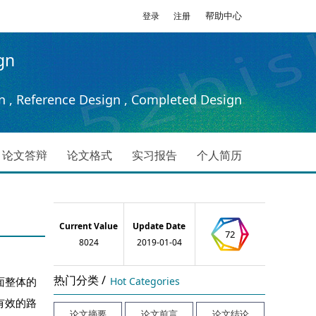
帮助中心
登录
注册
gn
n , Reference Design , Completed Design
论文答辩
论文格式
实习报告
个人简历
Current Value
Update Date
72
8024
2019-01-04
热门分类 /
面整体的
Hot Categories
有效的路
论文摘要
论文前言
论文结论