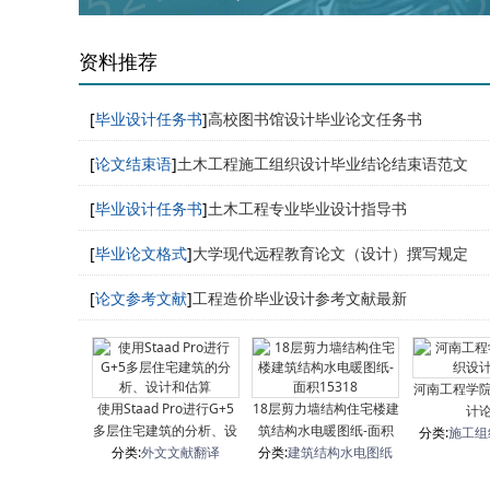
资料推荐
[
毕业设计任务书
]
高校图书馆设计毕业论文任务书
[
论文结束语
]
土木工程施工组织设计毕业结论结束语范文
[
毕业设计任务书
]
土木工程专业毕业设计指导书
[
毕业论文格式
]
大学现代远程教育论文（设计）撰写规定
[
论文参考文献
]
工程造价毕业设计参考文献最新
河南工程学
使用Staad Pro进行G+5
18层剪力墙结构住宅楼建
计
多层住宅建筑的分析、设
筑结构水电暖图纸-面积
分类:
施工组
分类:
计和估算
外文文献翻译
分类:
建筑结构水电图纸
15318